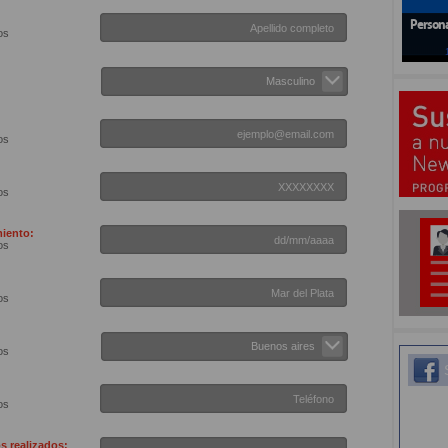
Persona
os
Masculino
os
os
iento:
os
os
Buenos aires
os
S
os
s realizados: