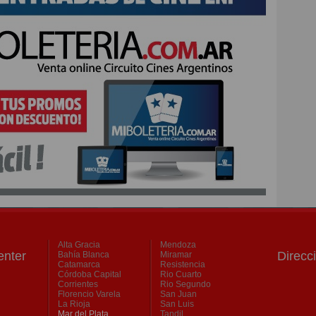
Alta Gracia
Mendoza
nter
Direcc
Bahía Blanca
Miramar
Catamarca
Resistencia
Córdoba Capital
Rio Cuarto
Corrientes
Rio Segundo
Florencio Varela
San Juan
La Rioja
San Luis
Mar del Plata
Tandil