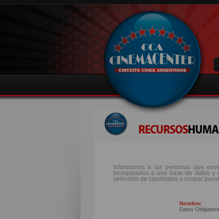
RECURSOS
HUMA
Informamos a las personas que envíe
incorporados a una base de datos y q
selección de candidatos a ocupar pue
Nombre:
Datos Obligatori