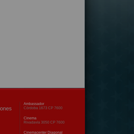
Ambassador
iones
Córdoba 1673 CP 7600
Cinema
Rivadavia 3050 CP 7600
Cinemacenter Diagonal