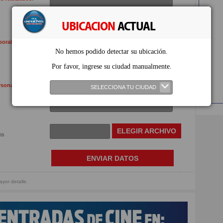
UBICACION
ACTUAL
borales:
No hemos podido detectar su ubicación.
Por favor, ingrese su ciudad manualmente.
rsonales:
SELECCIONA TU CIUDAD
ELEGIR ARCHIVO
os
yor detalle.