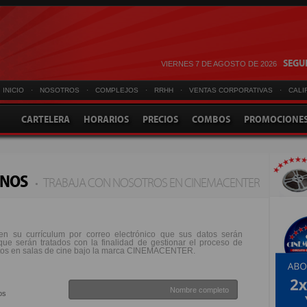
SEGUI
VIERNES 7 DE AGOSTO DE 2026
INICIO
·
NOSOTROS
·
COMPLEJOS
·
RRHH
·
VENTAS CORPORATIVAS
·
CALI
CARTELERA
HORARIOS
PRECIOS
COMBOS
PROMOCIONE
NOS
·
TRABAJA CON NOSOTROS EN CINEMACENTER
n su currículum por correo electrónico que sus datos serán
ue serán tratados con la finalidad de gestionar el proceso de
stos en salas de cine bajo la marca CINEMACENTER.
os