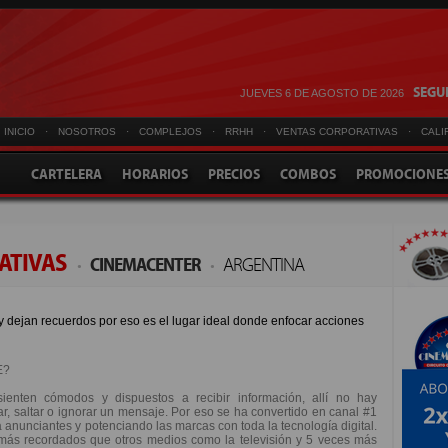
SEGUI
JUEVES 6 DE AGOSTO DE 2026
INICIO
·
NOSOTROS
·
COMPLEJOS
·
RRHH
·
VENTAS CORPORATIVAS
·
CALI
CARTELERA
HORARIOS
PRECIOS
COMBOS
PROMOCIONE
ATIVAS
·
CINEMACENTER
·
ARGENTINA
y dejan recuerdos por eso es el lugar ideal donde enfocar acciones
E?
ienten cómodos y dispuestos a recibir información, allí no hay
iar, saltar o ignorar un mensaje. Por eso se ha convertido en canal #1
a anunciantes y potenciando las marcas con toda la tecnología digital.
 más recordados que otros medios como la televisión y 5 veces más