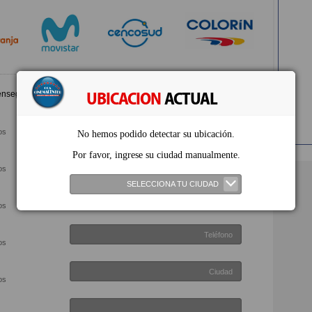
 enseguida
UBICACION
ACTUAL
os
No hemos podido detectar su ubicación.
Por favor, ingrese su ciudad manualmente.
os
SELECCIONA TU CIUDAD
os
os
os