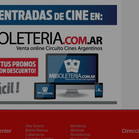
Alta Gracia
Mendoza
nter
Direcc
Bahía Blanca
Miramar
Catamarca
Resistencia
Córdoba Capital
Rio Cuarto