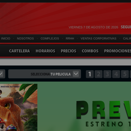
SEGUI
VIERNES 7 DE AGOSTO DE 2026
INICIO
·
NOSOTROS
·
COMPLEJOS
·
RRHH
·
VENTAS CORPORATIVAS
·
CALI
CARTELERA
HORARIOS
PRECIOS
COMBOS
PROMOCIONE
1
2
3
4
5
SELECCIONA
TU PELICULA