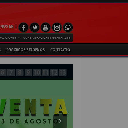
NOS EN |
FICACIONES
·
CONSIDERACIONES GENERALES
S
PROXIMOS ESTRENOS
CONTACTO
6
7
8
9
10
11
12
13