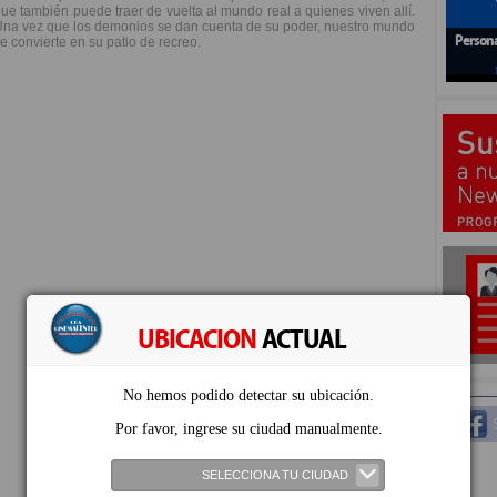
ue también puede traer de vuelta al mundo real a quienes viven allí.
na vez que los demonios se dan cuenta de su poder, nuestro mundo
Persona
e convierte en su patio de recreo.
UBICACION
ACTUAL
No hemos podido detectar su ubicación.
S
Por favor, ingrese su ciudad manualmente.
SELECCIONA TU CIUDAD