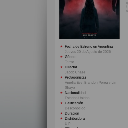
q
U
s
Fecha de Estreno en Argentina
Jueves 20 de Agosto de 2026
Género
Terror
Director
Jacob Chase
Protagonistas
Amelia Eve, Brandon Perea y Lin
Shaye
Nacionalidad
Estados Unidos
Calificación
Desconocido
Duración
Distribuidora
UIP