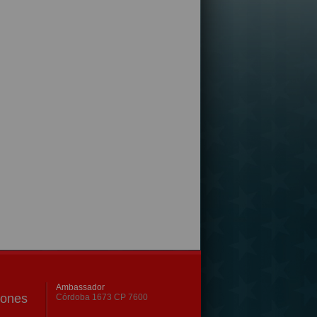
Ambassador
iones
Córdoba 1673 CP 7600