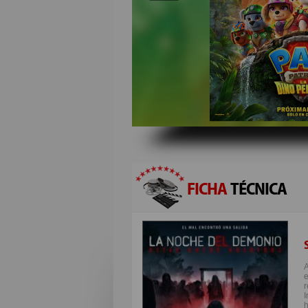
FICHA
TÉCNICA
A
e
r
h