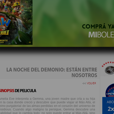
LA NOCHE DEL DEMONIO: ESTÁN ENTRE
NOSOTROS
<<
VOLVER
SINOPSIS
DE PELICULA
melia Eve interpreta a Gemma, una joven madre que cría a su hija
n la casa donde creció y descubre que puede viajar al Más Allá, el
eino purgatorial de las almas perdidas en el corazón del universo de
Insidious. Cuando algo maligno la persigue, Gemma descubre una
abilidad que lo cambia todo: no solo puede entrar al Más Allá, sino