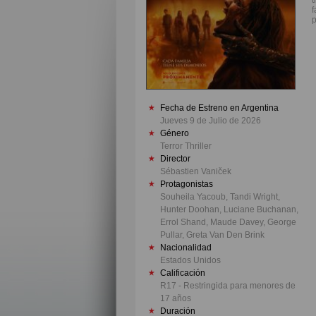
f
p
Fecha de Estreno en Argentina
Jueves 9 de Julio de 2026
Género
Terror Thriller
Director
Sébastien Vaniček
Protagonistas
Souheila Yacoub, Tandi Wright,
Hunter Doohan, Luciane Buchanan,
Errol Shand, Maude Davey, George
Pullar, Greta Van Den Brink
Nacionalidad
Estados Unidos
Calificación
R17 - Restringida para menores de
17 años
Duración