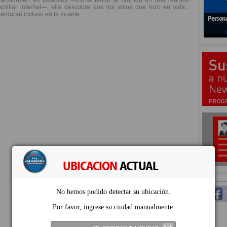
transforman en Deadites —convirtiendo la reunión en una reunión
amiliar infernal—, ella descubre que los votos que hizo en vida...
erduran incluso en la muerte.
Persona
UBICACION
ACTUAL
No hemos podido detectar su ubicación.
S
Por favor, ingrese su ciudad manualmente.