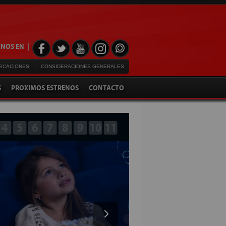
NOS EN |
FICACIONES
·
CONSIDERACIONES GENERALES
S
PROXIMOS ESTRENOS
CONTACTO
4
5
6
7
8
9
10
11