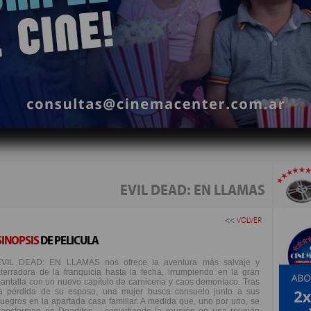
EVIL DEAD: EN LLAMAS
<<
VOLVER
SINOPSIS
DE PELICULA
EVIL DEAD: EN LLAMAS nos ofrece la aventura más salvaje y
terradora de la franquicia hasta la fecha, irrumpiendo en la gran
antalla con un nuevo capítulo de carnicería y caos demoníaco. Tras
la pérdida de su esposo, una mujer busca consuelo junto a sus
uegros en la apartada casa familiar. A medida que, uno por uno, se