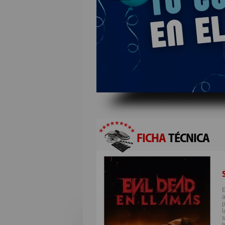
FICHA
TÉCNICA
a
p
s