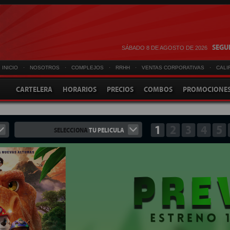
SEGUI
SÁBADO 8 DE AGOSTO DE 2026
INICIO
·
NOSOTROS
·
COMPLEJOS
·
RRHH
·
VENTAS CORPORATIVAS
·
CALI
CARTELERA
HORARIOS
PRECIOS
COMBOS
PROMOCIONE
1
2
3
4
5
SELECCIONA
TU PELICULA