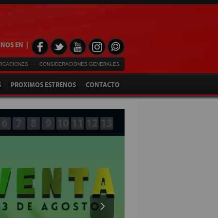
NOS EN |
FICACIONES
·
CONSIDERACIONES GENERALES
S
PROXIMOS ESTRENOS
CONTACTO
6
7
8
9
10
11
12
13