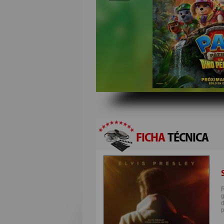
FICHA
TÉCNICA
R
d
p