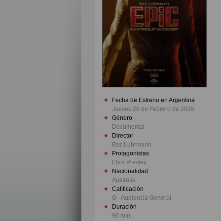
Fecha de Estreno en Argentina
Jueves 26 de Febrero de 2026
Género
Documental
Director
Baz Luhrmann
Protagonistas
Elvis Presley
Nacionalidad
Australia
Calificación
G - Audiencia General
Duración
96 min.