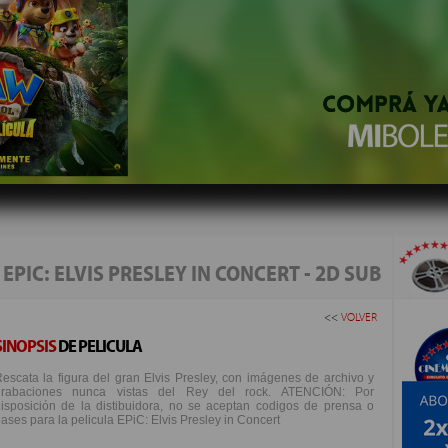
EPIC: ELVIS PRESLEY IN CONCERT - 2D SUB
<<
VOLVER
SINOPSIS
DE PELICULA
escata la figura del gran Elvis Presley, con imágenes de archivo y
grabaciones nunca vistas del Rey del rock. ATENCIÓN: Por
isposición de la distibuidora, no se aceptan codigos de prensa o
ases para la pelicula EPiC: Elvis Presley in Concert