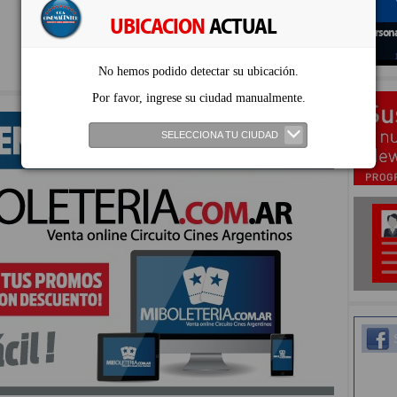
UBICACION
ACTUAL
Persona
No hemos podido detectar su ubicación.
Por favor, ingrese su ciudad manualmente.
SELECCIONA TU CIUDAD
S