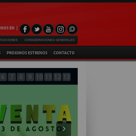
NOS EN |
FICACIONES
·
CONSIDERACIONES GENERALES
S
PROXIMOS ESTRENOS
CONTACTO
6
7
8
9
10
11
12
13