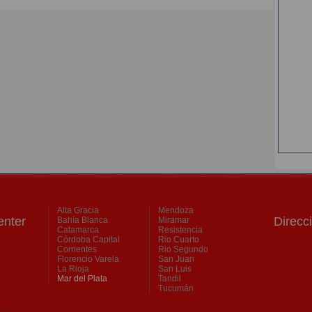
Alta Gracia
Mendoza
nter
Direcc
Bahía Blanca
Miramar
Catamarca
Resistencia
Córdoba Capital
Rio Cuarto
Corrientes
Rio Segundo
Florencio Varela
San Juan
La Rioja
San Luis
Mar del Plata
Tandil
Tucumán